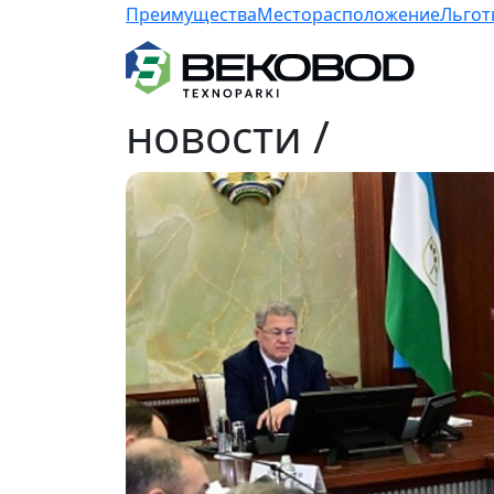
Преимущества
Месторасположение
Льгот
новости
/