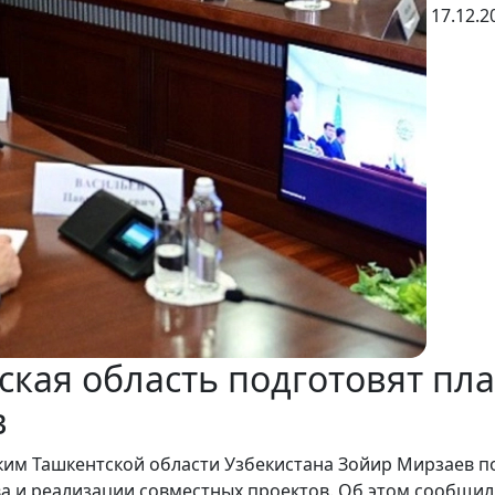
17.12.2
кая область подготовят пл
в
ким Ташкентской области Узбекистана Зойир Мирзаев п
а и реализации совместных проектов. Об этом сообщил