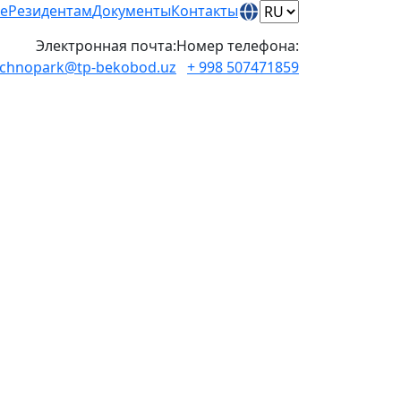
е
Резидентам
Документы
Контакты
Электронная почта:
Номер телефона:
echnopark@tp-bekobod.uz
+ 998 507471859