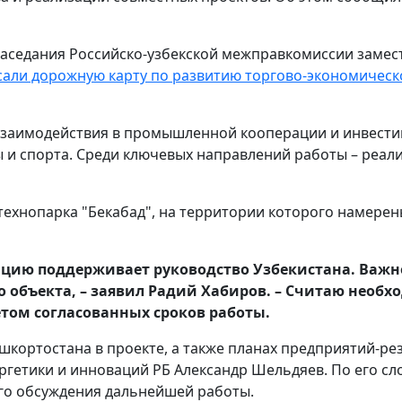
 заседания Российско-узбекской межправкомиссии заме
али дорожную карту по развитию торгово-экономическ
заимодействия в промышленной кооперации и инвестиц
ы и спорта. Среди ключевых направлений работы – реал
 технопарка "Бекабад", на территории которого намере
зацию поддерживает руководство Узбекистана. Важ
го объекта, – заявил Радий Хабиров. – Считаю нео
чётом согласованных сроков работы.
кортостана в проекте, а также планах предприятий-рез
гетики и инноваций РБ Александр Шельдяев. По его сло
ого обсуждения дальнейшей работы.