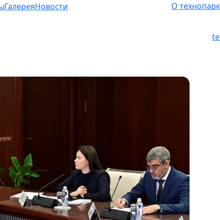
О технопарк
ы
Галерея
Новости
t