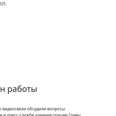
025
ан работы
о видеосвязи обсудили вопросы
и в пресс-службе администрации Главы