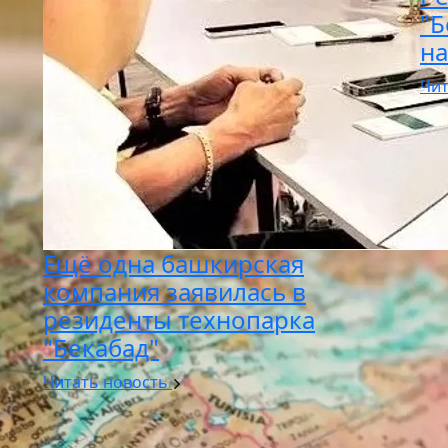
"Б
на
Чит
Ещё одна башкирская
компания заявилась в
резиденты технопарка
"Бекабад"
Читать новость