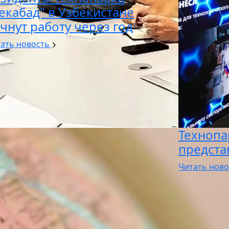
екабад" в Узбекистане
чнут работу через год
ать новость
Технопа
предста
Читать нов