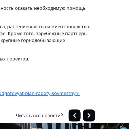
овность оказать необходимую помощь
са, растениеводства и животноводства.
фе. Кроме того, зарубежные партнёры
а крупные горнодобывающие
ых проектов.
odgotovyat-plan-raboty-sovmestnyh-
Читать все новости