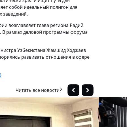
огически зрел и ищет пути для
ляет собой идеальный полигон для
х заведений.
рии возглавляет глава региона Радий
й. В рамках деловой программы форума
министра Узбекистана Жамшид Ходжаев
ворились развивать отношения в сфере
3
Читать все новости