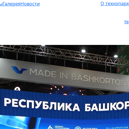
О технопарк
ы
Галерея
Новости
t