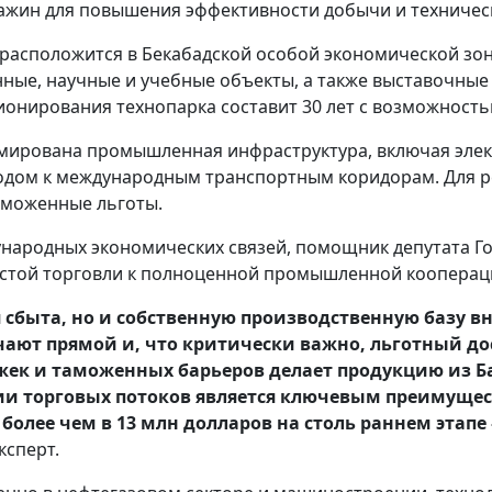
важин для повышения эффективности добычи и техничес
расположится в Бекабадской особой экономической зоне 
нные, научные и учебные объекты, а также выставочны
кционирования технопарка составит 30 лет с возможнос
мирована промышленная инфраструктура, включая электр
одом к международным транспортным коридорам. Для р
аможенные льготы.
народных экономических связей, помощник депутата Го
остой торговли к полноценной промышленной кооперац
 сбыта, но и собственную производственную базу в
чают прямой и, что критически важно, льготный д
жек и таможенных барьеров делает продукцию из Б
ии торговых потоков является ключевым преимущест
 более чем в 13 млн долларов на столь раннем этап
ксперт.