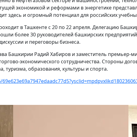
енно в нефтегазовом секторе и машиностроении, технол
стущей экономикой и реформами в энергетике представ
дит здесь и огромный потенциал для российских учебны
оходит в Ташкенте с 20 по 22 апреля. Делегацию Башки
 вошли более 30 руководителей башкирских предприяти
дискуссии и переговоры бизнеса.
глава Башкирии Радий Хабиров и заместитель премьер-
торгово-экономического сотрудничества. Стороны дого
а, туризма, образования, культуры и спорта.
026/69e623e69a7947edaadc77d5?ysclid=mpdpvxlikd18023606