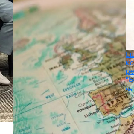
Ещ
ко
ре
"Б
Чит