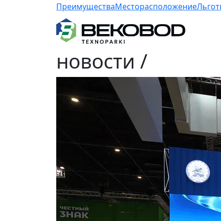
Преимущества
Месторасположение
Льгот
новости
/