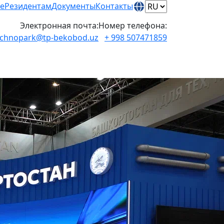
е
Резидентам
Документы
Контакты
Электронная почта:
Номер телефона:
echnopark@tp-bekobod.uz
+ 998 507471859