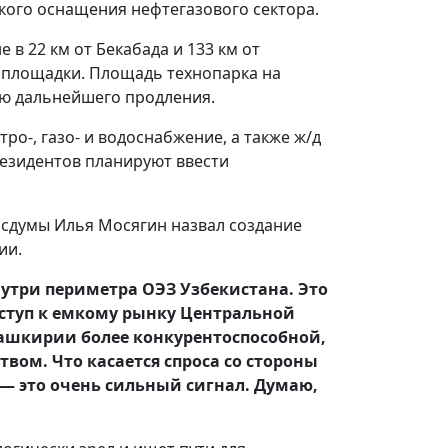
кого оснащения нефтегазового сектора.
в 22 км от Бекабада и 133 км от
е площадки. Площадь технопарка на
тью дальнейшего продления.
о-, газо- и водоснабжение, а также ж/д
езидентов планируют ввести
сдумы Илья Мосягин назвал создание
ии.
нутри периметра ОЭЗ Узбекистана. Это
оступ к емкому рынку Центральной
ашкирии более конкурентоспособной,
вом. Что касается спроса со стороны
е — это очень сильный сигнал. Думаю,